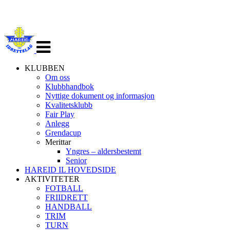
Veksle
navigasjon
KLUBBEN
Om oss
Klubbhandbok
Nyttige dokument og informasjon
Kvalitetsklubb
Fair Play
Anlegg
Grendacup
Merittar
Yngres – aldersbestemt
Senior
HAREID IL HOVEDSIDE
AKTIVITETER
FOTBALL
FRIIDRETT
HANDBALL
TRIM
TURN