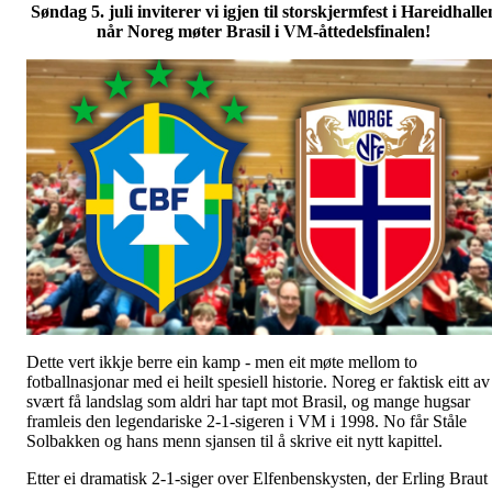
Søndag 5. juli inviterer vi igjen til storskjermfest i Hareidhalle
når Noreg møter Brasil i VM-åttedelsfinalen!
Dette vert ikkje berre ein kamp - men eit møte mellom to
fotballnasjonar med ei heilt spesiell historie. Noreg er faktisk eitt av
svært få landslag som aldri har tapt mot Brasil, og mange hugsar
framleis den legendariske 2-1-sigeren i VM i 1998. No får Ståle
Solbakken og hans menn sjansen til å skrive eit nytt kapittel.
Etter ei dramatisk 2-1-siger over Elfenbenskysten, der Erling Braut