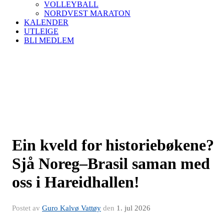
VOLLEYBALL
NORDVEST MARATON
KALENDER
UTLEIGE
BLI MEDLEM
Ein kveld for historiebøkene?
Sjå Noreg–Brasil saman med
oss i Hareidhallen!
Postet av
Guro Kalvø Vattøy
den
1. jul 2026