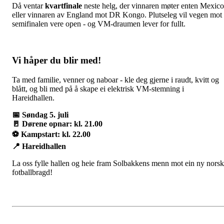
Då ventar
kvartfinale
neste helg, der vinnaren møter enten Mexico
eller vinnaren av England mot DR Kongo. Plutseleg vil vegen mot
semifinalen vere open - og VM-draumen lever for fullt.
Vi håper du blir med!
Ta med familie, venner og naboar - kle deg gjerne i raudt, kvitt og
blått, og bli med på å skape ei elektrisk VM-stemning i
Hareidhallen.
📅
Søndag 5. juli
🚪
Dørene opnar: kl. 21.00
⚽ Kampstart: kl. 22.00
📍
Hareidhallen
La oss fylle hallen og heie fram Solbakkens menn mot ein ny norsk
fotballbragd!