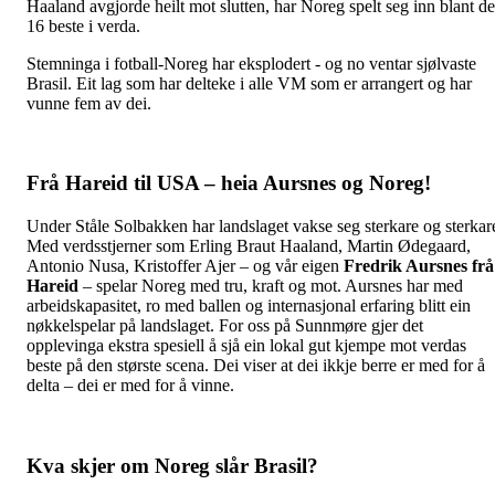
Haaland avgjorde heilt mot slutten, har Noreg spelt seg inn blant de
16 beste i verda.
Stemninga i fotball-Noreg har eksplodert - og no ventar sjølvaste
Brasil. Eit lag som har delteke i alle VM som er arrangert og har
vunne fem av dei.
Frå Hareid til USA – heia Aursnes og Noreg!
Under Ståle Solbakken har landslaget vakse seg sterkare og sterkar
Med verdsstjerner som Erling Braut Haaland, Martin Ødegaard,
Antonio Nusa, Kristoffer Ajer – og vår eigen
Fredrik Aursnes frå
Hareid
– spelar Noreg med tru, kraft og mot. Aursnes har med
arbeidskapasitet, ro med ballen og internasjonal erfaring blitt ein
nøkkelspelar på landslaget. For oss på Sunnmøre gjer det
opplevinga ekstra spesiell å sjå ein lokal gut kjempe mot verdas
beste på den største scena. Dei viser at dei ikkje berre er med for å
delta – dei er med for å vinne.
Kva skjer om Noreg slår Brasil?