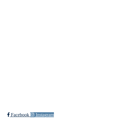
Kontaktinformasjon
Besøksadresse:
Myravegen 12
6060 Hareid
Organisasjonsnummer:
971370610
Bli medlem i klubben!
Trykk her for innmelding
Facebook
Instagram