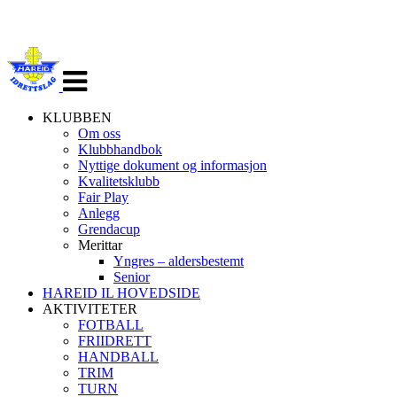
Veksle
navigasjon
KLUBBEN
Om oss
Klubbhandbok
Nyttige dokument og informasjon
Kvalitetsklubb
Fair Play
Anlegg
Grendacup
Merittar
Yngres – aldersbestemt
Senior
HAREID IL HOVEDSIDE
AKTIVITETER
FOTBALL
FRIIDRETT
HANDBALL
TRIM
TURN