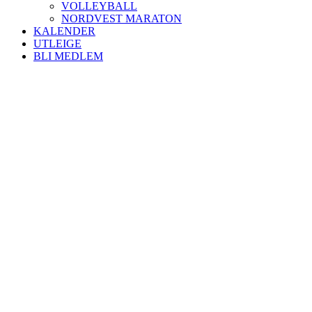
VOLLEYBALL
NORDVEST MARATON
KALENDER
UTLEIGE
BLI MEDLEM
Kontaktinformasjon
Besøksadresse:
Myravegen 12
6060 Hareid
Organisasjonsnummer:
971370610
Bli medlem i klubben!