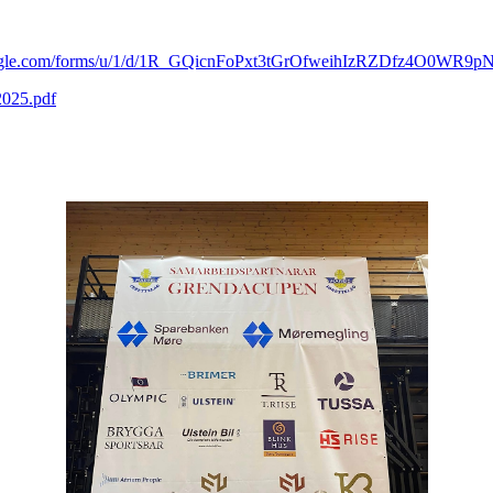
google.com/forms/u/1/d/1R_GQicnFoPxt3tGrOfweihIzRZDfz4O0WR9p
2025.pdf