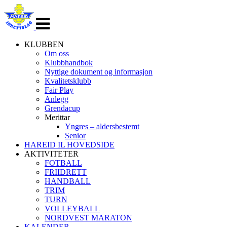
Veksle
navigasjon
KLUBBEN
Om oss
Klubbhandbok
Nyttige dokument og informasjon
Kvalitetsklubb
Fair Play
Anlegg
Grendacup
Merittar
Yngres – aldersbestemt
Senior
HAREID IL HOVEDSIDE
AKTIVITETER
FOTBALL
FRIIDRETT
HANDBALL
TRIM
TURN
VOLLEYBALL
NORDVEST MARATON
KALENDER