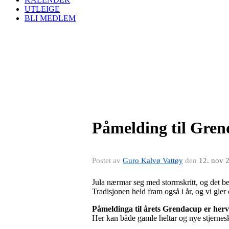
UTLEIGE
BLI MEDLEM
Påmelding til Gren
Postet av
Guro Kalvø Vattøy
den
12. nov 
Jula nærmar seg med stormskritt, og det be
Tradisjonen held fram også i år, og vi gler
Påmeldinga til årets Grendacup er her
Her kan både gamle heltar og nye stjernesk