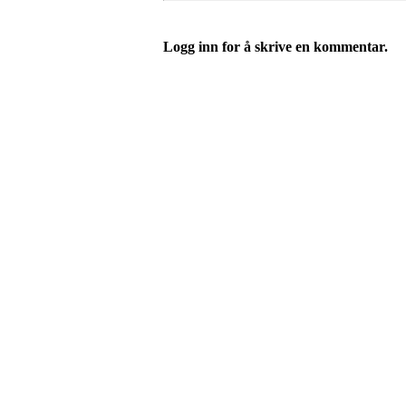
Logg inn for å skrive en kommentar.
Kontaktinformasjon
Besøksadresse:
Myravegen 12
6060 Hareid
Organisasjonsnummer:
971370610
Bli medlem i klubben!
Trykk her for innmelding