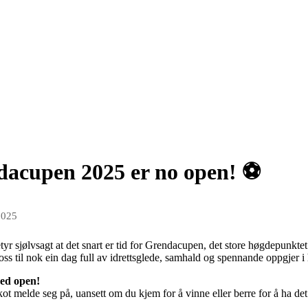
dacupen 2025 er no open! ⚽️
2025
tyr sjølvsagt at det snart er tid for Grendacupen, det store høgdepunkte
 oss til nok ein dag full av idrettsglede, samhald og spennande oppgjer i 
ved open!
ot melde seg på, uansett om du kjem for å vinne eller berre for å ha de