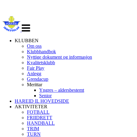
Veksle
navigasjon
KLUBBEN
Om oss
Klubbhandbok
Nyttige dokument og informasjon
Kvalitetsklubb
Fair Play
Anlegg
Grendacup
Merittar
Yngres – aldersbestemt
Senior
HAREID IL HOVEDSIDE
AKTIVITETER
FOTBALL
FRIIDRETT
HANDBALL
TRIM
TURN