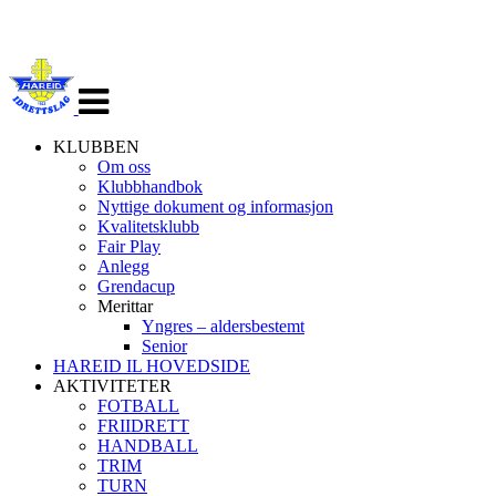
Veksle
navigasjon
KLUBBEN
Om oss
Klubbhandbok
Nyttige dokument og informasjon
Kvalitetsklubb
Fair Play
Anlegg
Grendacup
Merittar
Yngres – aldersbestemt
Senior
HAREID IL HOVEDSIDE
AKTIVITETER
FOTBALL
FRIIDRETT
HANDBALL
TRIM
TURN