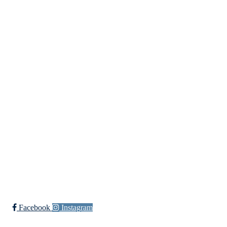
Kontaktinformasjon
Besøksadresse:
Myravegen 12
6060 Hareid
Organisasjonsnummer:
971370610
Bli medlem i klubben!
Trykk her for innmelding
Facebook
Instagram